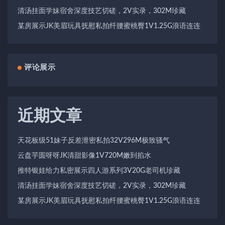
清汤挂面学妹宿舍深度技艺切磋，2V实录，302M珍藏
某房展示JK美眉玩具抚慰私拍纤腰蜜桃臀1V1.25G浪语连连
评论展示
近期文章
天花板级51妹子反差泄密私拍32V296M极致骚气
云盘芋圆呀呀JK清甜影像1V720M嫩到掐水
推特银娃给力私密展示四人游系列3V20G老司机珍藏
清汤挂面学妹宿舍深度技艺切磋，2V实录，302M珍藏
某房展示JK美眉玩具抚慰私拍纤腰蜜桃臀1V1.25G浪语连连