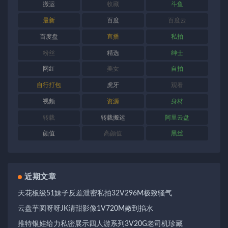
搬运
收藏
斗鱼
最新
百度
百度云
百度盘
直播
私拍
粉丝
精选
绅士
网红
美女
自拍
自行打包
虎牙
观看
视频
资源
身材
转载
转载搬运
阿里云盘
颜值
高颜值
黑丝
近期文章
天花板级51妹子反差泄密私拍32V296M极致骚气
云盘芋圆呀呀JK清甜影像1V720M嫩到掐水
推特银娃给力私密展示四人游系列3V20G老司机珍藏