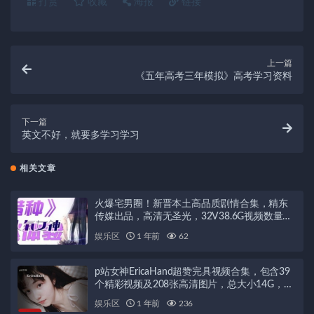
打赏
收藏
海报
链接
上一篇
《五年高考三年模拟》高考学习资料
下一篇
英文不好，就要多学习学习
相关文章
火爆宅男圈！新晋本土高品质剧情合集，精东
传媒出品，高清无圣光，32V38.6G视频数量庞
大！
娱乐区
1 年前
62
p站女神EricaHand超赞完具视频合集，包含39
个精彩视频及208张高清图片，总大小14G，尽
显天使颜值与社保身材！
娱乐区
1 年前
236