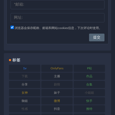
浏览器会保存昵称、邮箱和网站cookies信息，下次评论时使用。
标签
1v
OnlyFans
P站
下载
主播
作品
分享
剧情
合集
女神
妹子
小姐姐
御姐
微博
快手
性感
抖音
推特