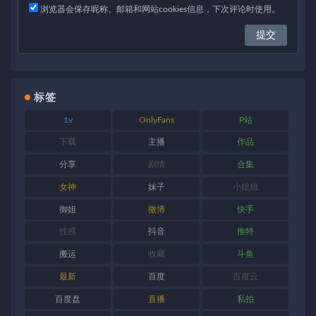
浏览器会保存昵称、邮箱和网站cookies信息，下次评论时使用。
标签
1v
OnlyFans
P站
下载
主播
作品
分享
剧情
合集
女神
妹子
小姐姐
御姐
微博
快手
性感
抖音
推特
搬运
收藏
斗鱼
最新
百度
百度云
百度盘
直播
私拍