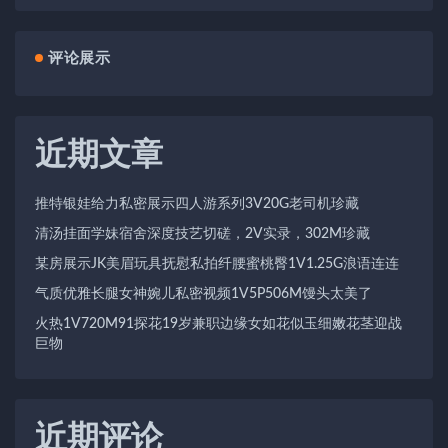
评论展示
近期文章
推特银娃给力私密展示四人游系列3V20G老司机珍藏
清汤挂面学妹宿舍深度技艺切磋，2V实录，302M珍藏
某房展示JK美眉玩具抚慰私拍纤腰蜜桃臀1V1.25G浪语连连
气质优雅长腿女神婉儿私密视频1V5P506M馒头太美了
火热1V720M91探花19岁兼职边缘女如花似玉细嫩花茎迎战
巨物
近期评论