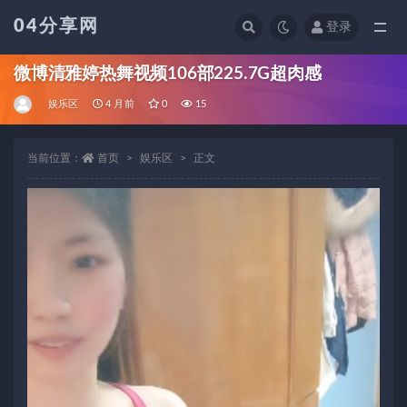
04分享网
登录
全部
微博清雅婷热舞视频106部225.7G超肉感
娱乐区
4 月前
0
15
当前位置：
首页
娱乐区
正文