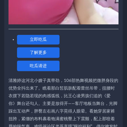
立即吃瓜
了解更多
吃瓜请进
清雅婷这河北小嫂子真带劲，106部热舞视频把微胖身段的
优势全抖出来了。瞧着那白皙肌肤配着蕾丝吊带，扭腰时
衣摆下若隐若现的肉感弧线，比王心凌男孩们追的《爱
你》舞台还勾人。主要是放得开——客厅地板当舞台，光脚
踩出互动声，胖臀左右画八字晃得人眼晕。看她穿居家裤
扭胯，紧绷的布料裹着饱满蜜桃臀上下震颤，配上那咬着
唇的喘气声，难怪评论区老哥直呼”腿控福利”。偶尔撩发时