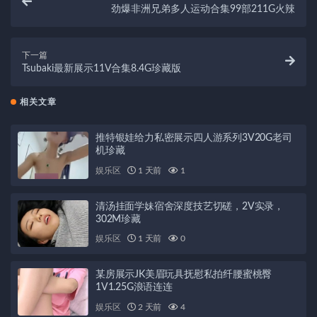
劲爆非洲兄弟多人运动合集99部211G火辣
下一篇
Tsubaki最新展示11V合集8.4G珍藏版
相关文章
推特银娃给力私密展示四人游系列3V20G老司
机珍藏
娱乐区
1 天前
1
清汤挂面学妹宿舍深度技艺切磋，2V实录，
302M珍藏
娱乐区
1 天前
0
某房展示JK美眉玩具抚慰私拍纤腰蜜桃臀
1V1.25G浪语连连
娱乐区
2 天前
4