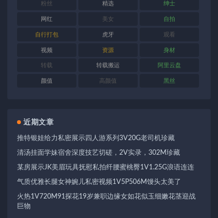
粉丝
精选
绅士
网红
美女
自拍
自行打包
虎牙
观看
视频
资源
身材
转载
转载搬运
阿里云盘
颜值
高颜值
黑丝
近期文章
推特银娃给力私密展示四人游系列3V20G老司机珍藏
清汤挂面学妹宿舍深度技艺切磋，2V实录，302M珍藏
某房展示JK美眉玩具抚慰私拍纤腰蜜桃臀1V1.25G浪语连连
气质优雅长腿女神婉儿私密视频1V5P506M馒头太美了
火热1V720M91探花19岁兼职边缘女如花似玉细嫩花茎迎战
巨物