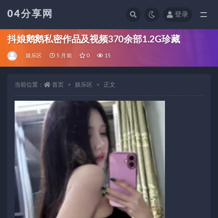
04分享网
登录
全部
抖娘鹅鹅私密作品及视频370余部1.2G珍藏
娱乐区
5 月前
0
15
当前位置：
首页
娱乐区
正文