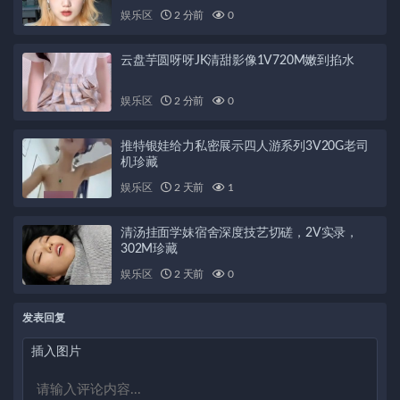
娱乐区
2 分前
0
云盘芋圆呀呀JK清甜影像1V720M嫩到掐水
娱乐区
2 分前
0
推特银娃给力私密展示四人游系列3V20G老司
机珍藏
娱乐区
2 天前
1
清汤挂面学妹宿舍深度技艺切磋，2V实录，
302M珍藏
娱乐区
2 天前
0
发表回复
插入图片