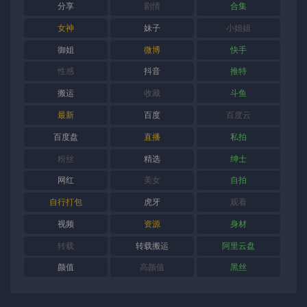
分享
剧情
合集
女神
妹子
小姐姐
御姐
微博
快手
性感
抖音
推特
搬运
收藏
斗鱼
最新
百度
百度云
百度盘
直播
私拍
粉丝
精选
绅士
网红
美女
自拍
自行打包
虎牙
观看
视频
资源
身材
转载
转载搬运
阿里云盘
颜值
高颜值
黑丝