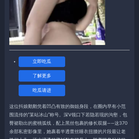
立即吃瓜
了解更多
吃瓜请进
这位抖娘鹅鹅凭着凹凸有致的御姐身段，在圈内早有小范
围流传的”某站冰山”称号。深V领口下若隐若现的沟壑，包
臀裙勒出的蜜桃弧线，配上黑丝包裹的修长双腿——这370
余部私密影像里，她裹着半透蕾丝睡衣扭腰的片段最让老