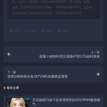
布。任何个人或组织，在未征得本站同意时，禁止复制、盗用、
采集、发布本站内容到任何网站、书籍等各类媒体平台。如若本
站内容侵犯了原著者的合法权益，可联系我们进行处理。
打赏
收藏
海报
链接
上一篇
甜薯小姚推特美足视频47部17G福利满满
下一篇
泄密SAB绝密合集387V38G劲爆硬盘预警
相关文章
天花板级51妹子反差泄密私拍32V296M极致骚
气