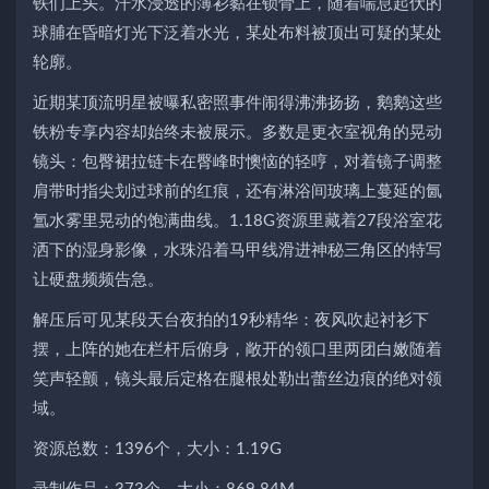
铁们上头。汗水浸透的薄衫黏在锁骨上，随着喘息起伏的
球脯在昏暗灯光下泛着水光，某处布料被顶出可疑的某处
轮廓。
近期某顶流明星被曝私密照事件闹得沸沸扬扬，鹅鹅这些
铁粉专享内容却始终未被展示。多数是更衣室视角的晃动
镜头：包臀裙拉链卡在臀峰时懊恼的轻哼，对着镜子调整
肩带时指尖划过球前的红痕，还有淋浴间玻璃上蔓延的氤
氲水雾里晃动的饱满曲线。1.18G资源里藏着27段浴室花
洒下的湿身影像，水珠沿着马甲线滑进神秘三角区的特写
让硬盘频频告急。
解压后可见某段天台夜拍的19秒精华：夜风吹起衬衫下
摆，上阵的她在栏杆后俯身，敞开的领口里两团白嫩随着
笑声轻颤，镜头最后定格在腿根处勒出蕾丝边痕的绝对领
域。
资源总数：1396个，大小：1.19G