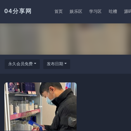
04分享网
首页
娱乐区
学习区
吐槽
源
全部
永久会员免费
发布日期