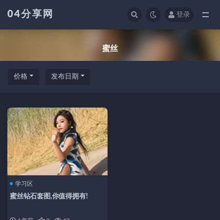
04分享网
登录
全部
蜜丝
价格
发布日期
学习区
蜜丝钻石套图,你值得拥有!