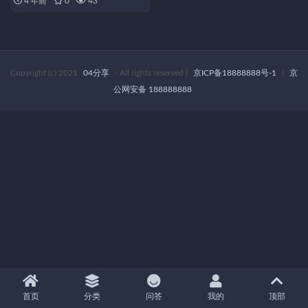
4 年前
0
43
Copyright (c) 2021
04分享
- All rights reserved
|
京ICP备18888888号-1
|
京
公网安备 188888888
首页
分类
问答
我的
顶部