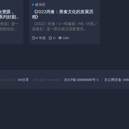
娱乐区
合资源，
《2022尚食：美食文化的发展历
、系列好剧、
程》
美食、健身
合资源》是一
《2022 / 尚食 / 1—40最新 / 4K / 许凯 /
乐视频、电
剧的综合资
吴谨言》是一部古装汉语普通话...
0GB空间，
4 年前
0
184
ht (c) 2021
04分享
- All rights reserved
|
京ICP备18888888号-1
|
京公网安备 1888