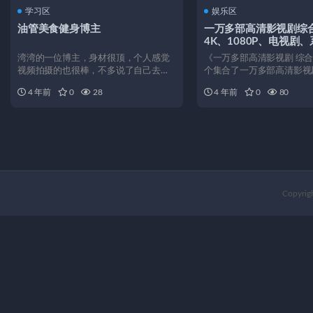
学习区
娱乐区
油管美食健身博主
一万多部高清影视剧综
4K、1080P、电视剧
新剧、记录片、动画、
湾湾的一位博主，身材很顶，个人感觉
《一万多部高清影视剧 综
运动、书法、文学、娱
视频拍摄的也很棒，不多说了自己去搜
个集合了一万多部高清影视
影、学生学习资源，80
A力地方媽媽
源，涵盖了4K、108...
阿里云盘免费观看！
4 年前
0
28
4 年前
0
80
Copyrig