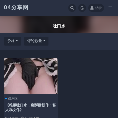
04分享网
登录
全部
吐口水
价格
评论数量
娱乐区
《稚嫩吐口水，麻酥酥新作：私
人乖女仆》