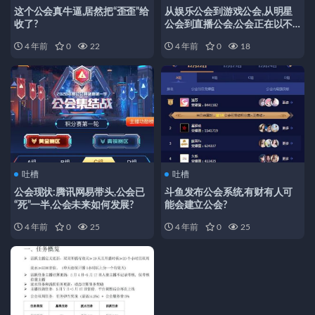
这个公会真牛逼,居然把“歪歪”给
从娱乐公会到游戏公会,从明星
收了?
公会到直播公会,公会正在以不
同的面目重新归来。
4 年前
0
22
4 年前
0
18
吐槽
吐槽
公会现状:腾讯网易带头,公会已
斗鱼发布公会系统,有财有人可
“死”一半,公会未来如何发展?
能会建立公会?
4 年前
0
25
4 年前
0
25