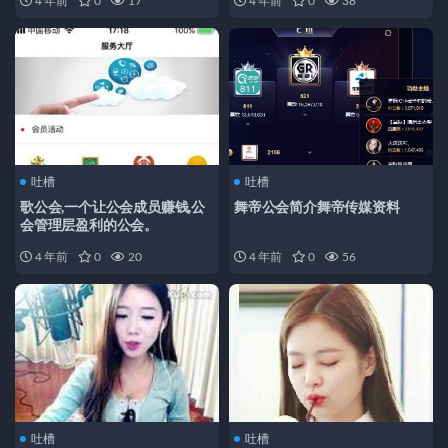
4 年前
0
17
4 年前
0
38
吐槽
吐槽
歌公会,一个让公会成员赚钱,公
舞帝公会简介舞帝传媒资料
会管理层盈利的公会。
4 年前
0
20
4 年前
0
56
吐槽
吐槽