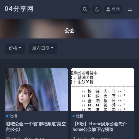
04分享网
登录
全部
公会
价格
发布日期
吐槽
吐槽
聊吧公会,一个被“聊吧频道”架空
【K歌】Ｈome娱乐公会简介
的公会!
home公会旗下yy频道